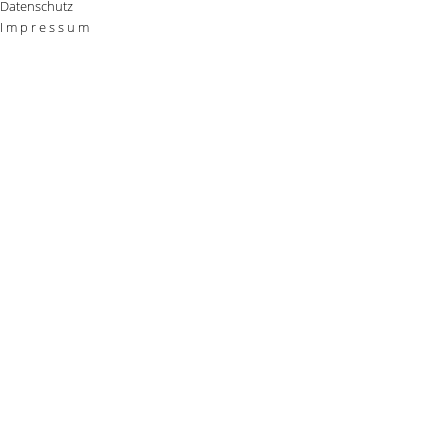
Datenschutz
I m p r e s s u m