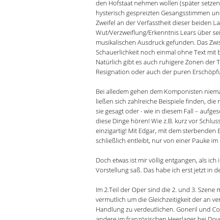
den Hofstaat nehmen wollen (später setzen s
hysterisch gespreizten Gesangsstimmen und
Zweifel an der Verfasstheit dieser beiden 
Wut/Verzweiflung/Erkenntnis Lears über se
musikalischen Ausdruck gefunden. Das Zwisch
Schauerlichkeit noch einmal ohne Text mit
Natürlich gibt es auch ruhigere Zonen der 
Resignation oder auch der puren Erschöpf
Bei alledem gehen dem Komponisten niemal
ließen sich zahlreiche Beispiele finden, di
sie gesagt oder - wie in diesem Fall – auf
diese Dinge hören! Wie z.B. kurz vor Schluss
einzigartig! Mit Edgar, mit dem sterbenden
schließlich entleibt, nur von einer Pauke im 
Doch etwas ist mir völlig entgangen, als ich
Vorstellung saß. Das habe ich erst jetzt in d
Im 2.Teil der Oper sind die 2. und 3. Szene
vermutlich um die Gleichzeitigkeit der an 
Handlung zu verdeutlichen. Goneril und Cord
andere im französischen Heerlager bei Dover