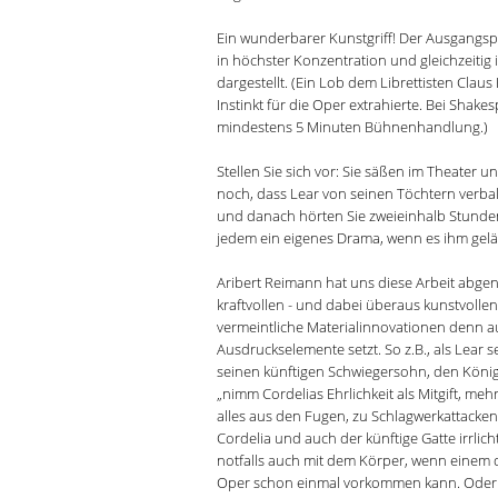
Ein wunderbarer Kunstgriff! Der Ausgangsp
in höchster Konzentration und gleichzeitig i
dargestellt. (Ein Lob dem Librettisten Clau
Instinkt für die Oper extrahierte. Bei Shakesp
mindestens 5 Minuten Bühnenhandlung.)
Stellen Sie sich vor: Sie säßen im Theater un
noch, dass Lear von seinen Töchtern verbale
und danach hörten Sie zweieinhalb Stunden
jedem ein eigenes Drama, wenn es ihm gelä
Aribert Reimann hat uns diese Arbeit abge
kraftvollen - und dabei überaus kunstvollen
vermeintliche Materialinnovationen denn a
Ausdruckselemente setzt. So z.B., als Lear 
seinen künftigen Schwiegersohn, den König
„nimm Cordelias Ehrlichkeit als Mitgift, mehr
alles aus den Fugen, zu Schlagwerkattacken
Cordelia und auch der künftige Gatte irrlich
notfalls auch mit dem Körper, wenn einem 
Oper schon einmal vorkommen kann. Oder: 