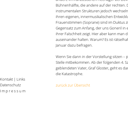
Bühnenhälfte, die andere auf der rechten.
instrumentalen Strukturen jedoch wechseln
ihren eigenen, innermusikalischen Entwick
Frauenstimmen (Soprane) sind im Duktus zi
Gegensatz zum Anfang, der uns Goneril in e
ihrer Falschheit zeigt. Hier aber kann ma
auseinander halten. Warum? Es ist rätselhaf
Januar dazu befragen.
Wenn Sie dann in der Vorstellung sitzen – p
Stelle mitbekommen. Ab der folgenden 4. S
geblendeten Vater, Graf Gloster, geht es d
die Katastrophe.
Kontakt
|
Links
Datenschutz
zurück zur Übersicht
I m p r e s s u m