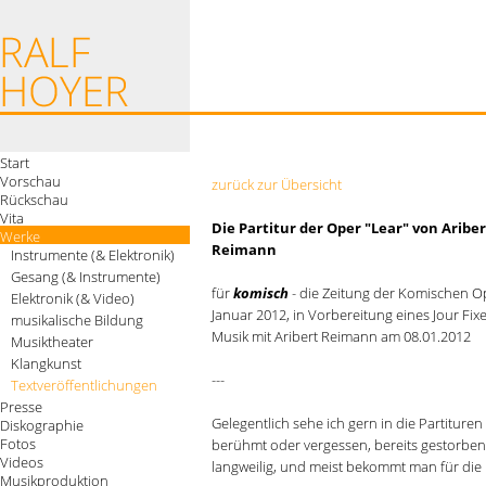
Start
Vorschau
zurück zur Übersicht
Rückschau
Vita
Die Partitur der Oper "Lear" von Ariber
Werke
Reimann
Instrumente (& Elektronik)
Gesang (& Instrumente)
für
komisch
- die Zeitung der Komischen O
Elektronik (& Video)
Januar 2012, in Vorbereitung eines Jour Fixe
musikalische Bildung
Musik mit Aribert Reimann am 08.01.2012
Musiktheater
Klangkunst
---
Textveröffentlichungen
Presse
Gelegentlich sehe ich gern in die Partituren
Diskographie
Fotos
berühmt oder vergessen, bereits gestorben 
Videos
langweilig, und meist bekommt man für die
Musikproduktion