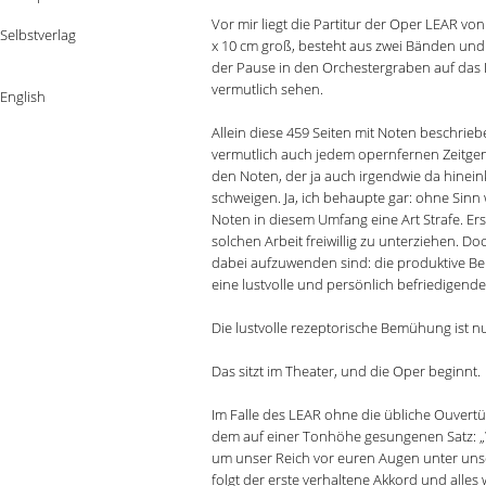
Vor mir liegt die Partitur der Oper LEAR von
Selbstverlag
x 10 cm groß, besteht aus zwei Bänden und 
der Pause in den Orchestergraben auf das D
vermutlich sehen.
English
Allein diese 459 Seiten mit Noten beschrieb
vermutlich auch jedem opernfernen Zeitgen
den Noten, der ja auch irgendwie da hine
schweigen. Ja, ich behaupte gar: ohne Sinn
Noten in diesem Umfang eine Art Strafe. Erst
solchen Arbeit freiwillig zu unterziehen. Doc
dabei aufzuwenden sind: die produktive B
eine lustvolle und persönlich befriedigende
Die lustvolle rezeptorische Bemühung ist 
Das sitzt im Theater, und die Oper beginnt.
Im Falle des LEAR ohne die übliche Ouvertür
dem auf einer Tonhöhe gesungenen Satz: „
um unser Reich vor euren Augen unter uns
folgt der erste verhaltene Akkord und alles 