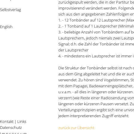
zurückgespult werden, die in der Partitur 
improvisierend verändert werden. Folgende
Selbstverlag
sich aus den angegebenen Zahlenfolgen e
1. - 12 Tonbänder auf 12 Lautsprecher (Max
2. - 1 Tonband auf 1 Lautsprecher (Minimal
English
3. - beliebige Anzahl von Tonbändern auf b
Lautsprechern, jedoch niemals zwei Lautsp
Signal; d.h. die Zahl der Tonbänder ist imm
der Lautsprecher
4. - mindestens ein Lautsprecher ist immer 
Die Struktur der Tonbänder selbst ist nach 
aus dem Ging abgeleitet hat und die er a
verwendet. Zu hören sind Vogelstimmen, S
mit dem Papagei, Badewannengeplätscher, 
u.v.a.m. - all dies in längeren oder kürzeren
verzerrt (wie Reste einer Radiosendung vo
längeren oder kürzeren Pausen versetzt. 
Verteilungsprinzipien ergibt sich eine unv
jedem interpretierenden Zugriff entzieht.
Kontakt
|
Links
Datenschutz
zurück zur Übersicht
I m p r e s s u m