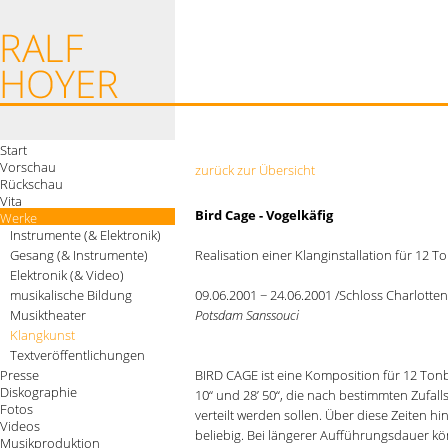
Start
Vorschau
zurück zur Übersicht
Rückschau
Vita
Bird Cage - Vogelkäfig
Werke
Instrumente (& Elektronik)
Gesang (& Instrumente)
Realisation einer Klanginstallation für 12
Elektronik (& Video)
musikalische Bildung
09.06.2001 − 24.06.2001 /Schloss Charlott
Musiktheater
Potsdam Sanssouci
Klangkunst
Textveröffentlichungen
Presse
BIRD CAGE ist eine Komposition für 12 Ton
Diskographie
10“ und 28’ 50“, die nach bestimmten Zufall
Fotos
verteilt werden sollen. Über diese Zeiten h
Videos
beliebig. Bei längerer Aufführungsdauer k
Musikproduktion