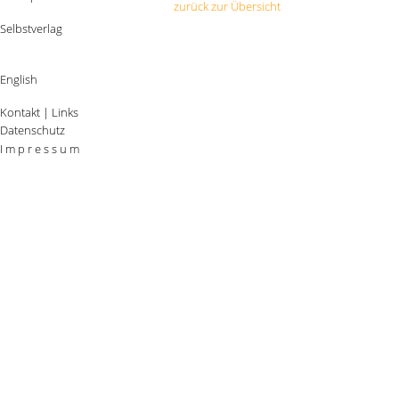
zurück zur Übersicht
Selbstverlag
English
Kontakt
|
Links
Datenschutz
I m p r e s s u m