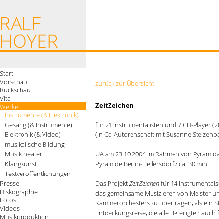
Start
Vorschau
zurück zur Übersicht
Rückschau
Vita
ZeitZeichen
Werke
Instrumente (& Elektronik)
Gesang (& Instrumente)
für 21 Instrumentalisten und 7 CD-Player (2
Elektronik (& Video)
(in Co-Autorenschaft mit Susanne Stelzenb
musikalische Bildung
Musiktheater
UA am 23.10.2004 im Rahmen von Pyramida
Klangkunst
Pyramide Berlin-Hellersdorf / ca. 30 min
Textveröffentlichungen
Presse
Das Projekt
ZeitZeichen
für 14 Instrumentals
Diskographie
das gemeinsame Musizieren von Meister un
Fotos
Kammerorchesters zu übertragen, als ein St
Videos
Entdeckungsreise, die alle Beteiligten auc
Musikproduktion