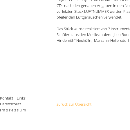
CDs nach den genauen Angaben in den Note
vorletzten Stück LUFTNUMMER werden Plas
pfeifenden Luftgeräuschen verwendet.
Das Stück wurde realisiert von 7 Instrumenta
Schülern aus den Musikschulen: „Leo Borche
Hindemith“ Neukölln, Marzahn-Hellersdorf u
Kontakt
|
Links
Datenschutz
zurück zur Übersicht
I m p r e s s u m