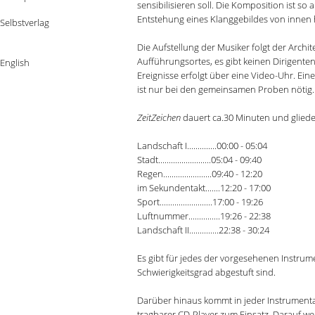
sensibilisieren soll. Die Komposition ist so
Entstehung eines Klanggebildes von innen 
Selbstverlag
Die Aufstellung der Musiker folgt der Archit
Aufführungsortes, es gibt keinen Dirigente
English
Ereignisse erfolgt über eine Video-Uhr. Ein
ist nur bei den gemeinsamen Proben nötig.
ZeitZeichen
dauert ca.30 Minuten und gliedert
Landschaft I..............00:00 - 05:04
Stadt.........................05:04 - 09:40
Regen.......................09:40 - 12:20
im Sekundentakt.......12:20 - 17:00
Sport.........................17:00 - 19:26
Luftnummer...............19:26 - 22:38
Landschaft II..............22:38 - 30:24
Es gibt für jedes der vorgesehenen Instrum
Schwierigkeitsgrad abgestuft sind.
Darüber hinaus kommt in jeder Instrument
tragbarer CD-Player zum Einsatz. Darauf we