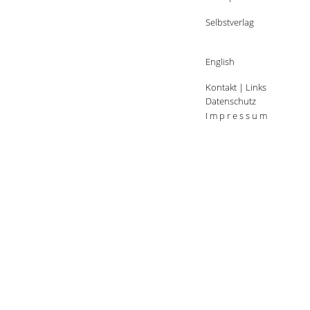
Selbstverlag
English
Kontakt
|
Links
Datenschutz
I m p r e s s u m