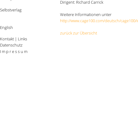
Dirigent: Richard Carrick
Selbstverlag
Weitere Informationen unter
http://www.cage100.com/deutsch/cage100/
English
zurück zur Übersicht
Kontakt
|
Links
Datenschutz
I m p r e s s u m