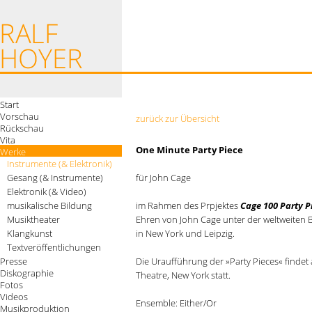
Start
Vorschau
zurück zur Übersicht
Rückschau
Vita
One Minute Party Piece
Werke
Instrumente (& Elektronik)
Gesang (& Instrumente)
für John Cage
Elektronik (& Video)
musikalische Bildung
im Rahmen des Prpjektes
Cage 100 Party P
Musiktheater
Ehren von John Cage unter der weltweiten 
Klangkunst
in New York und Leipzig.
Textveröffentlichungen
Presse
Die Uraufführung der »Party Pieces« findet
Diskographie
Theatre, New York statt.
Fotos
Videos
Ensemble: Either/Or
Musikproduktion