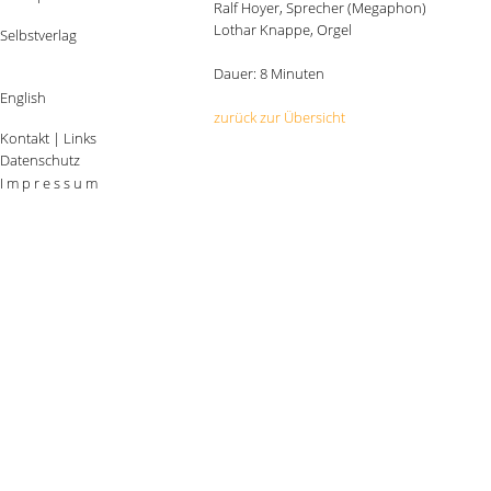
Ralf Hoyer, Sprecher (Megaphon)
Lothar Knappe, Orgel
Selbstverlag
Dauer: 8 Minuten
English
zurück zur Übersicht
Kontakt
|
Links
Datenschutz
I m p r e s s u m