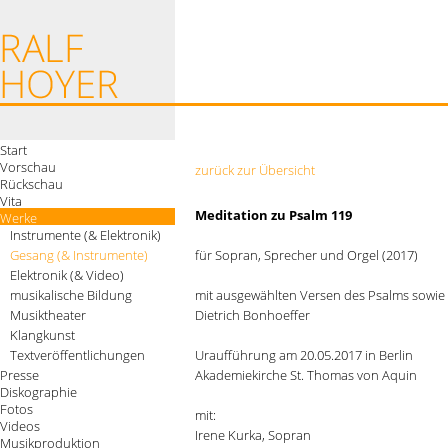
Start
Vorschau
zurück zur Übersicht
Rückschau
Vita
Meditation zu Psalm 119
Werke
Instrumente (& Elektronik)
Gesang (& Instrumente)
für Sopran, Sprecher und Orgel (2017)
Elektronik (& Video)
musikalische Bildung
mit ausgewählten Versen des Psalms sowie
Musiktheater
Dietrich Bonhoeffer
Klangkunst
Textveröffentlichungen
Uraufführung am 20.05.2017 in Berlin
Presse
Akademiekirche St. Thomas von Aquin
Diskographie
Fotos
mit:
Videos
Irene Kurka, Sopran
Musikproduktion