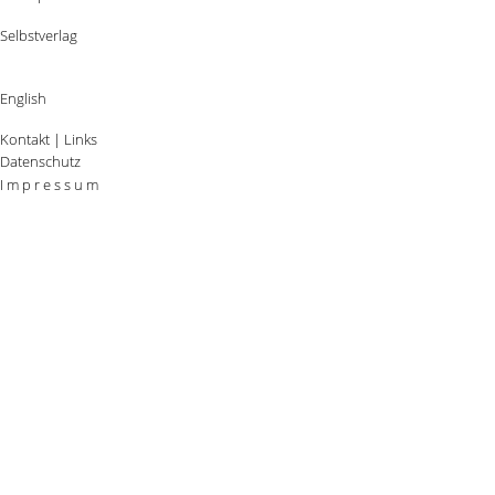
Selbstverlag
English
Kontakt
|
Links
Datenschutz
I m p r e s s u m