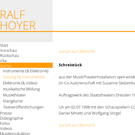
Start
Vorschau
zurück zur Übersicht
Rückschau
Vita
Schreistück
Werke
Instrumente (& Elektronik)
Gesang (& Instrumente)
aus der MusikTheaterInstallation
open wind
Elektronik (& Video)
(in Co-Autorenschaft mit Susanne Stelzenb
musikalische Bildung
Musiktheater
Auftragswerk des Staatstheaters Dresden 19
Klangkunst
Textveröffentlichungen
UA am 02.07.1998 mit den Schauspielern Co
Presse
Daniel Minetti und Wolfgang Sörgel
Diskographie
Fotos
zurück zur Übersicht
Videos
Musikproduktion