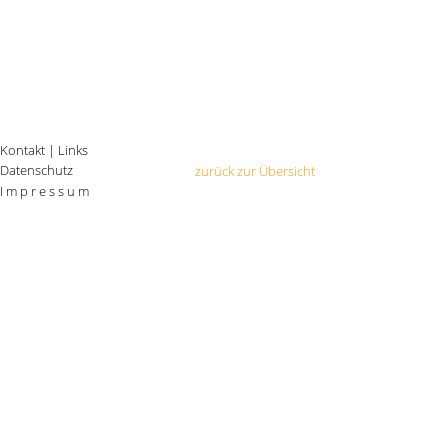
Kontakt
|
Links
Datenschutz
zurück zur Übersicht
I m p r e s s u m