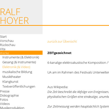
Start
Vorschau
zurück zur Übersicht
Rückschau
Vita
ZEITgezeichnet
Werke
Instrumente (& Elektronik)
Gesang (& Instrumente)
6-kanalige elektroakustische Komposition / 
Elektronik (& Video)
musikalische Bildung
UA am im Rahmen des Festivals Unterwelten
Musiktheater
Klangkunst
Textveröffentlichungen
Aus Wikipedia:
Presse
Die Zeit beschreibt die Abfolge von Ereignisse
Diskographie
physikalischen Größen eine eindeutige, unumke
Fotos
Videos
Zur Zeitmessung werden hauptsächlich Systeme
Musikproduktion