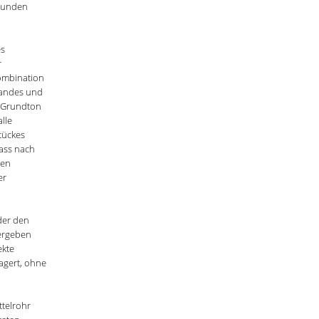
ekunden
es
r
Kombination
bandes und
n Grundton
alle
tückes
dass nach
ren
er
 der den
 ergeben
ekte
agert, ohne
ttelrohr