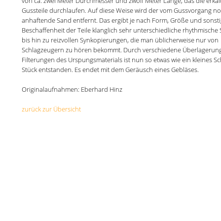
von ca. zwei Meter Durchmesser und zwölf Meter Länge, das die erkal
Gussteile durchlaufen. Auf diese Weise wird der vom Gussvorgang n
anhaftende Sand entfernt. Das ergibt je nach Form, Größe und sonsti
Beschaffenheit der Teile klanglich sehr unterschiedliche rhythmische
bis hin zu reizvollen Synkopierungen, die man üblicherweise nur von
Schlagzeugern zu hören bekommt. Durch verschiedene Überlagerun
Filterungen des Urspungsmaterials ist nun so etwas wie ein kleines S
Stück entstanden. Es endet mit dem Geräusch eines Gebläses.
Originalaufnahmen: Eberhard Hinz
zurück zur Übersicht