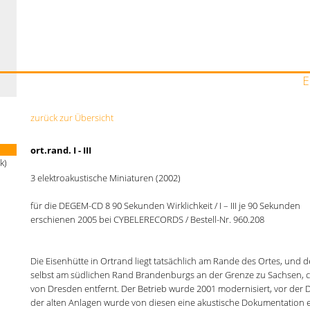
zurück zur Übersicht
ort.rand. I - III
k)
3 elektroakustische Miniaturen (2002)
für die DEGEM-CD 8 90 Sekunden Wirklichkeit / I – III je 90 Sekunden
erschienen 2005 bei CYBELERECORDS / Bestell-Nr. 960.208
Die Eisenhütte in Ortrand liegt tatsächlich am Rande des Ortes, und d
selbst am südlichen Rand Brandenburgs an der Grenze zu Sachsen, c
von Dresden entfernt. Der Betrieb wurde 2001 modernisiert, vor der
der alten Anlagen wurde von diesen eine akustische Dokumentation er