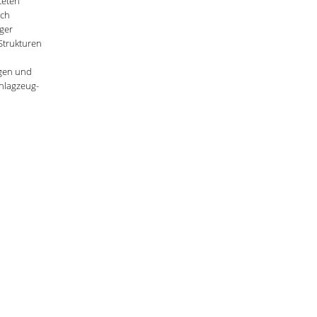
teten
och
ger
 Strukturen
gen und
chlagzeug-