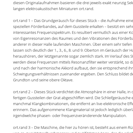
diesen Originalaufnahmen basieren die drei jeweils exakt neunzig S
langen elektroakustischen Miniaturen ort.rand.
ort.rand 1 – Das Grundgeräusch für dieses Stück – die Aufnahme ein
speziellen Förderbandes, auf dem Gussteile erkalten – besitzt ein seh
interessantes Frequenzspektrum. Es resultiert vermutlich aus einer 
von Eigenresonanzen des Raumes und den Vibrationen des Förder
anderer in dieser Halle laufenden Maschinen. Über einem sehr tiefe
lassen sich deutlich der 1., 3., 6., 8. und 9. Oberton im Geräusch der H
heraushören, der letztgenannte sogar ziemlich stark. Im Verlauf des S
werden diese Frequenzen mittels Resonanzfilter weiter verstärkt, so 
und nach der harmonische Akkord aufbaut, den sie entsprechend ih
Schwingungsverhältnissen zueinander ergeben. Den Schluss bildet d
Grundton und seine obere Oktave.
ort.rand 2 – Dieses Stück verdichtet die Atmosphäre in einer Halle, in
fertigen Gussteilen der Grat abgeschliffen wird. Die Schleifgeräusche
manchmal Klangkombinationen, die entfernt an live-elektronische Eff
erinnern. Das aufgenommene Klangmaterial ist jedoch lediglich überl
irgendwelche phasen- oder frequenzveränderende Manipulation.
ort.rand 3 – Die Maschine, die hier zu hören ist, besteht aus einem Rü