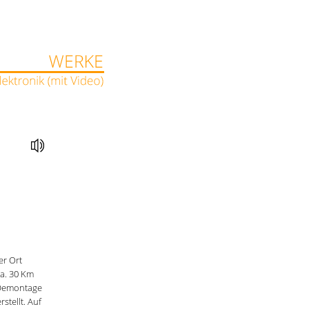
er Ort
a. 30 Km
 Demontage
stellt. Auf