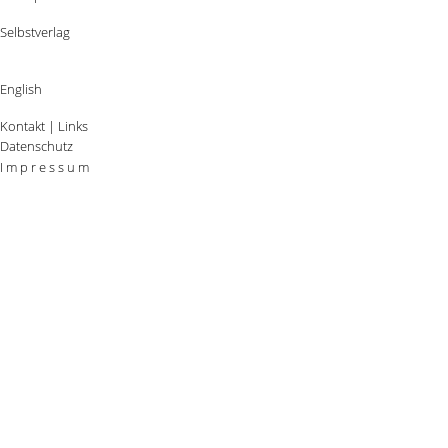
Selbstverlag
English
Kontakt
|
Links
Datenschutz
I m p r e s s u m