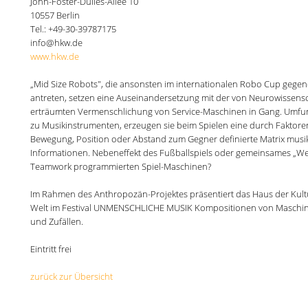
John-Foster-Dulles-Allee 10
10557 Berlin
Tel.: +49-30-39787175
info@hkw.de
www.hkw.de
„Mid Size Robots", die ansonsten im internationalen Robo Cup gege
antreten, setzen eine Auseinandersetzung mit der von Neurowissensc
erträumten Vermenschlichung von Service-Maschinen in Gang. Umfun
zu Musikinstrumenten, erzeugen sie beim Spielen eine durch Faktore
Bewegung, Position oder Abstand zum Gegner definierte Matrix musik
Informationen. Nebeneffekt des Fußballspiels oder gemeinsames „We
Teamwork programmierten Spiel-Maschinen?
Im Rahmen des Anthropozän-Projektes präsentiert das Haus der Kult
Welt im Festival UNMENSCHLICHE MUSIK Kompositionen von Maschin
und Zufällen.
Eintritt frei
zurück zur Übersicht