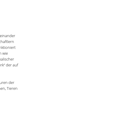
neinander
haftlern
ktioniert
n wie
alischer
rk“ der auf
uren der
en, Tieren