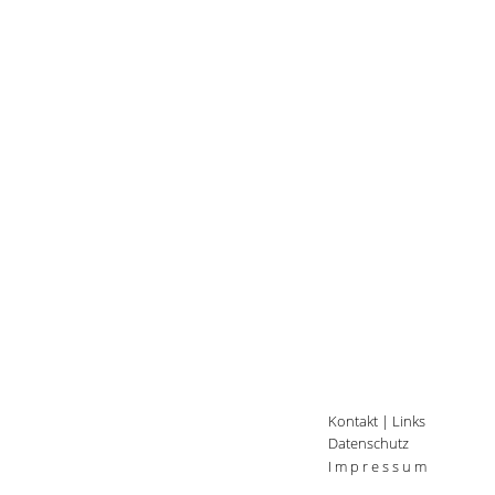
Kontakt
|
Links
Datenschutz
I m p r e s s u m