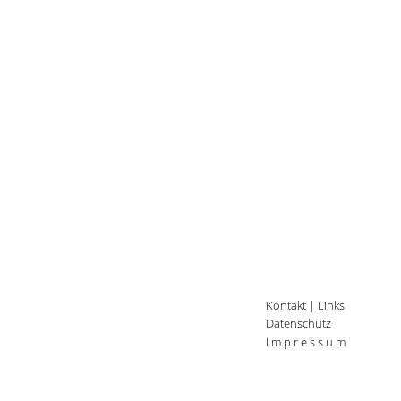
Kontakt
|
Links
Datenschutz
I m p r e s s u m