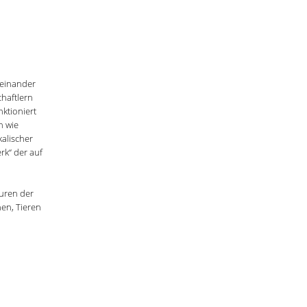
neinander
haftlern
ktioniert
n wie
alischer
rk“ der auf
uren der
en, Tieren