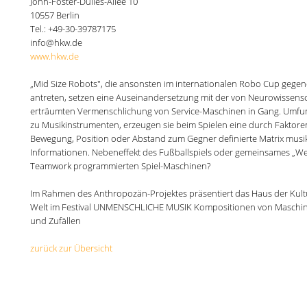
John-Foster-Dulles-Allee 10
10557 Berlin
Tel.: +49-30-39787175
info@hkw.de
www.hkw.de
„Mid Size Robots", die ansonsten im internationalen Robo Cup gege
antreten, setzen eine Auseinandersetzung mit der von Neurowissensc
erträumten Vermenschlichung von Service-Maschinen in Gang. Umfun
zu Musikinstrumenten, erzeugen sie beim Spielen eine durch Faktore
Bewegung, Position oder Abstand zum Gegner definierte Matrix musik
Informationen. Nebeneffekt des Fußballspiels oder gemeinsames „We
Teamwork programmierten Spiel-Maschinen?
Im Rahmen des Anthropozän-Projektes präsentiert das Haus der Kult
Welt im Festival UNMENSCHLICHE MUSIK Kompositionen von Maschin
und Zufällen
zurück zur Übersicht