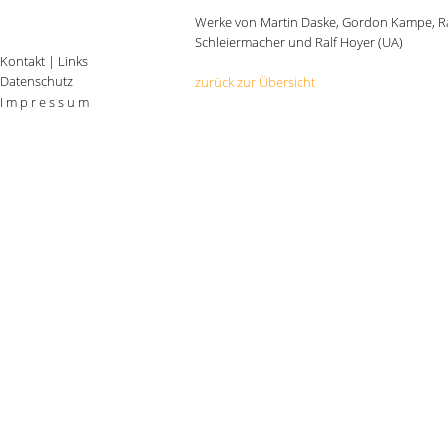
Werke von Martin Daske, Gordon Kampe, Rai
Schleiermacher und Ralf Hoyer (UA)
Kontakt
|
Links
Datenschutz
zurück zur Übersicht
I m p r e s s u m