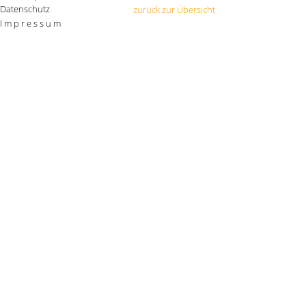
Datenschutz
zurück zur Übersicht
I m p r e s s u m