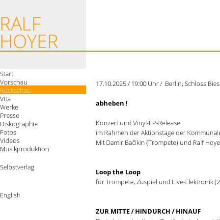
Start
Vorschau
17.10.2025 / 19:00 Uhr / Berlin, Schloss Bie
Rückschau
Vita
abheben !
Werke
Presse
Konzert und Vinyl-LP-Release
Diskographie
Fotos
im Rahmen der Aktionstage der Kommunalen
Videos
Mit Damir Bačikin (Trompete) und Ralf Hoyer
Musikproduktion
Selbstverlag
Loop the Loop
für Trompete, Zuspiel und Live-Elektronik (
English
ZUR MITTE / HINDURCH / HINAUF