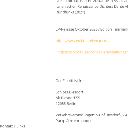
D
rei elektroakustische Zustände in Assozia
italienischen Renaissance-Dichters Dante Al
Rundfunks (2021)
LP-Release Oktober 2025 / Edition Telemark
https://www.edition-telemark.de/
https://schlossbiesdorf.de/veranstaltunge
Der Eintritt ist frei.
Schloss Biesdorf
Alt-Biesdorf 55
12683 Berlin
Verkehrsverbindungen:
S-Bhf Biesdorf (S5)
Parkplätze vorhanden
Kontakt
|
Links