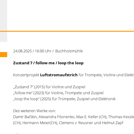
24.08.2025 / 16:00 Uhr / Buchholzmühle
Zustand 7 / follow me / loop the loop
Konzertprojekt
Luftstromaufstrich
für Trompete, Violine und Elekt
„
Zustand 7“ (2015) für Violine und Zuspiel
„
follow me“ (2023) für Violine, Trompete und Zuspiel
„
loop the loop“ (2025) für Trompete, Zuspiel und Elektronik
Des weiteren Werke von:
Damir
Bačikin,
Alexandra Filonenko, Max E. Keller (CH), Thomas Kessl
(CH),
Hermann Meier(CH),
Clemens v. Reusner
und Helmut Zapf