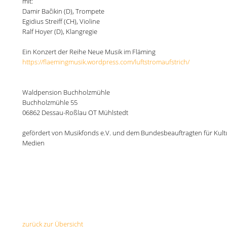
mit:
Damir Bačikin (D), Trompete
Egidius Streiff (CH), Violine
Ralf Hoyer (D), Klangregie
Ein Konzert der Reihe Neue Musik im Fläming
https://flaemingmusik.wordpress.com/luftstromaufstrich/
Waldpension Buchholzmühle
Buchholzmühle 55
06862 Dessau-Roßlau OT Mühlstedt
gefördert von Musikfonds e.V. und dem Bundesbeauftragten für Kult
Medien
zurück zur Übersicht