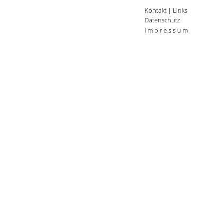
Kontakt
|
Links
Datenschutz
I m p r e s s u m