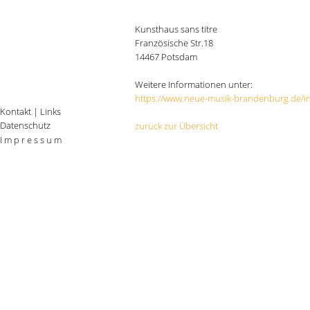
Kunsthaus sans titre
Französische Str.18
14467 Potsdam
Weitere Informationen unter:
https://www.neue-musik-brandenburg.de/i
Kontakt
|
Links
Datenschutz
zurück zur Übersicht
I m p r e s s u m