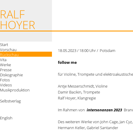
Start
Vorschau
18.05.2023 / 18:00 Uhr / Potsdam
Rückschau
Vita
follow me
Werke
Presse
für Violine, Trompete und elektroakustische
Diskographie
Fotos
Videos
Antje Messerschmidt, Violine
Musikproduktion
Damir Bacikin, Trompete
Ralf Hoyer, Klangregie
Selbstverlag
Im Rahmen von
intersonanzen 2023
Brand
English
Des weiteren Werke von John Cage, Jan Cyz,
Hermann Keller, Gabriel Santander