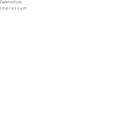
Datenschutz
I m p r e s s u m