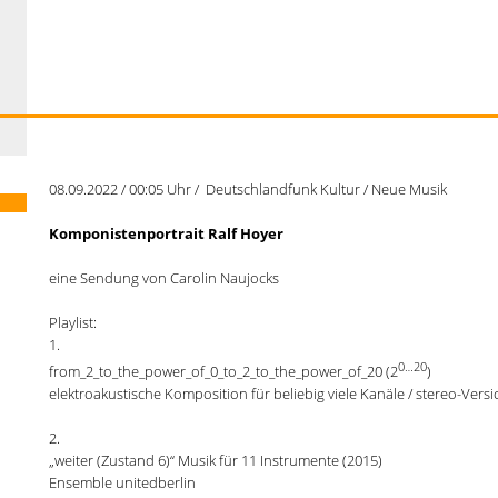
08.09.2022 / 00:05 Uhr / Deutschlandfunk Kultur / Neue Musik
Komponistenportrait Ralf Hoyer
eine Sendung von Carolin Naujocks
Playlist:
1.
0…20
from_2_to_the_power_of_0_to_2_to_the_power_of_20 (2
)
elektroakustische Komposition für beliebig viele Kanäle / stereo-Versi
2.
„weiter (Zustand 6)“ Musik für 11 Instrumente (2015)
Ensemble unitedberlin