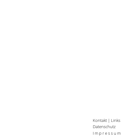
Kontakt
|
Links
Datenschutz
I m p r e s s u m