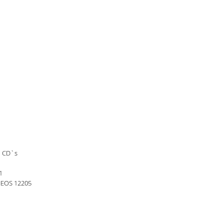
n CD`s
1
 NEOS 12205