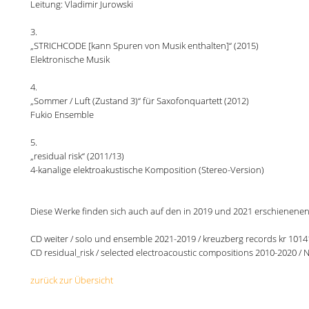
Leitung: Vladimir Jurowski
3.
„STRICHCODE [kann Spuren von Musik enthalten]“ (2015)
Elektronische Musik
4.
„Sommer / Luft (Zustand 3)“ für Saxofonquartett (2012)
Fukio Ensemble
5.
„residual risk“ (2011/13)
4-kanalige elektroakustische Komposition (Stereo-Version)
Diese Werke finden sich auch auf den in 2019 und 2021 erschienene
CD weiter / solo und ensemble 2021-2019 / kreuzberg records kr 1014
CD residual_risk / selected electroacoustic compositions 2010-2020 /
zurück zur Übersicht