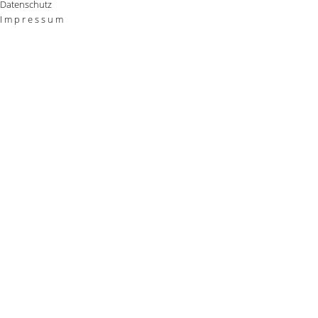
Datenschutz
I m p r e s s u m