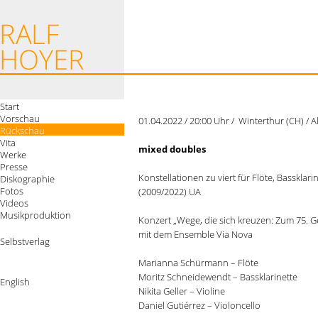
Start
Vorschau
01.04.2022 / 20:00 Uhr / Winterthur (CH) / A
Rückschau
Vita
mixed doubles
Werke
Presse
Konstellationen zu viert für Flöte, Bassklari
Diskographie
Fotos
(2009/2022) UA
Videos
Musikproduktion
Konzert „Wege, die sich kreuzen: Zum 75. G
mit dem Ensemble Via Nova
Selbstverlag
Marianna Schürmann – Flöte
Moritz Schneidewendt – Bassklarinette
English
Nikita Geller – Violine
Daniel Gutiérrez – Violoncello