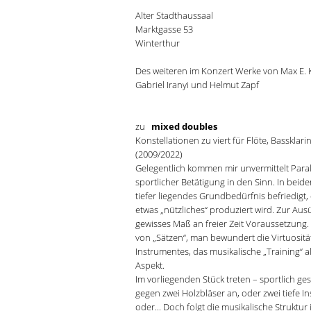
Alter Stadthaussaal
Marktgasse 53
Winterthur
Des weiteren im Konzert Werke von Max E. K
Gabriel Iranyi und Helmut Zapf
zu
mixed doubles
Konstellationen zu viert für Flöte, Bassklari
(2009/2022)
Gelegentlich kommen mir unvermittelt Para
sportlicher Betätigung in den Sinn. In beide
tiefer liegendes Grundbedürfnis befriedigt,
etwas „nützliches“ produziert wird. Zur Aus
gewisses Maß an freier Zeit Voraussetzung. E
von „Sätzen“, man bewundert die Virtuosit
Instrumentes, das musikalische „Training“ 
Aspekt.
Im vorliegenden Stück treten – sportlich g
gegen zwei Holzbläser an, oder zwei tiefe I
oder... Doch folgt die musikalische Struktur