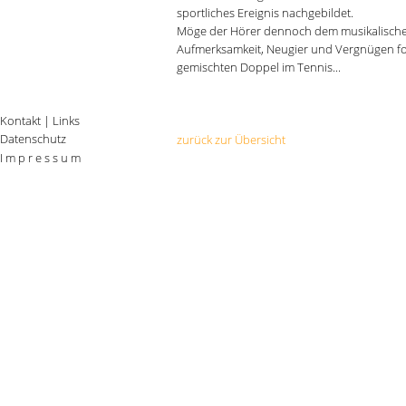
sportliches Ereignis nachgebildet.
Möge der Hörer dennoch dem musikalischen
Aufmerksamkeit, Neugier und Vergnügen fo
gemischten Doppel im Tennis...
Kontakt
|
Links
Datenschutz
zurück zur Übersicht
I m p r e s s u m