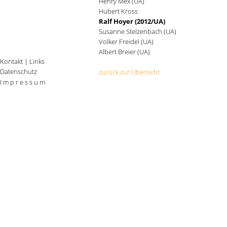
Henry Mex (UA)
Hubert Kross
Ralf Hoyer (2012/UA)
Susanne Stelzenbach (UA)
Volker Freidel (UA)
Albert Breier (UA)
Kontakt
|
Links
Datenschutz
zurück zur Übersicht
I m p r e s s u m