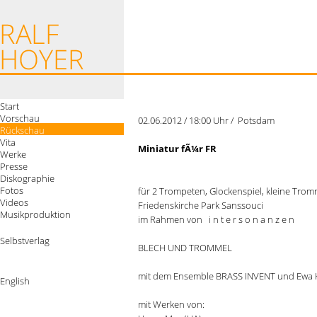
Start
Vorschau
02.06.2012 / 18:00 Uhr / Potsdam
Rückschau
Vita
Miniatur fÃ¼r FR
Werke
Presse
Diskographie
Fotos
für 2 Trompeten, Glockenspiel, kleine Tro
Videos
Friedenskirche Park Sanssouci
Musikproduktion
im Rahmen von i n t e r s o n a n z e n
Selbstverlag
BLECH UND TROMMEL
mit dem Ensemble BRASS INVENT und Ewa K
English
mit Werken von: