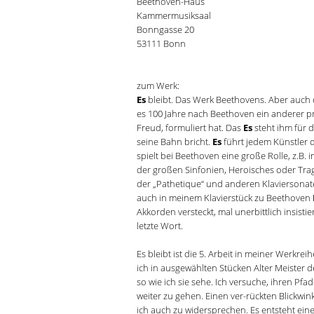
Beethoven-Haus
Kammermusiksaal
Bonngasse 20
53111 Bonn
zum Werk:
Es
bleibt. Das Werk Beethovens. Aber auch
es 100 Jahre nach Beethoven ein anderer 
Freud, formuliert hat. Das
Es
steht ihm für 
seine Bahn bricht.
Es
führt jedem Künstler
spielt bei Beethoven eine große Rolle, z.B.
der großen Sinfonien, Heroisches oder Tra
der „Pathetique“ und anderen Klaviersona
auch in meinem Klavierstück zu Beethoven
Akkorden versteckt, mal unerbittlich insisti
letzte Wort.
Es bleibt ist die 5. Arbeit in meiner Werkr
ich in ausgewählten Stücken Alter Meister
so wie ich sie sehe. Ich versuche, ihren Pf
weiter zu gehen. Einen ver-rückten Blickwin
ich auch zu widersprechen. Es entsteht eine 