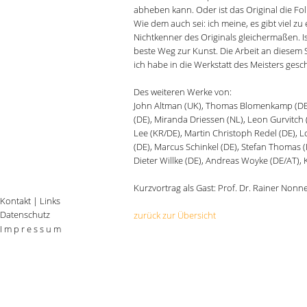
abheben kann. Oder ist das Original die Fol
Wie dem auch sei: ich meine, es gibt viel z
Nichtkenner des Originals gleichermaßen. 
beste Weg zur Kunst. Die Arbeit an diesem
ich habe in die Werkstatt des Meisters gesch
Des weiteren Werke von:
John Altman (UK), Thomas Blomenkamp (DE),
(DE), Miranda Driessen (NL), Leon Gurvitch 
Lee (KR/DE), Martin Christoph Redel (DE), 
(DE), Marcus Schinkel (DE), Stefan Thomas (
Dieter Willke (DE), Andreas Woyke (DE/AT), 
Kurzvortrag als Gast: Prof. Dr. Rainer No
Kontakt
|
Links
Datenschutz
zurück zur Übersicht
I m p r e s s u m