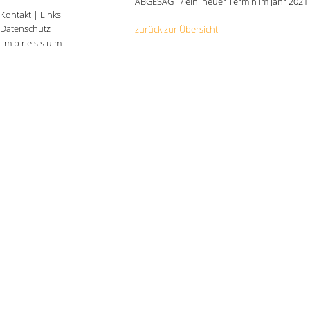
ABGESAGT / ein neuer Termin im Jahr 2021 s
Kontakt
|
Links
Datenschutz
zurück zur Übersicht
I m p r e s s u m