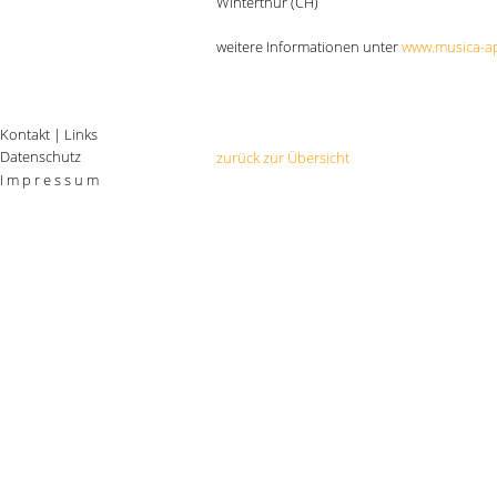
Winterthur (CH)
weitere Informationen unter
www.musica-ap
Kontakt
|
Links
Datenschutz
zurück zur Übersicht
I m p r e s s u m