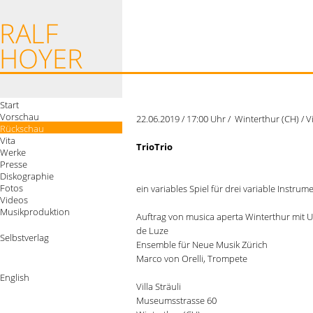
Start
Vorschau
22.06.2019 / 17:00 Uhr / Winterthur (CH) / Vil
Rückschau
Vita
TrioTrio
Werke
Presse
Diskographie
Fotos
ein variables Spiel für drei variable Instrum
Videos
Musikproduktion
Auftrag von musica aperta Winterthur mit U
de Luze
Selbstverlag
Ensemble für Neue Musik Zürich
Marco von Orelli, Trompete
English
Villa Sträuli
Museumsstrasse 60