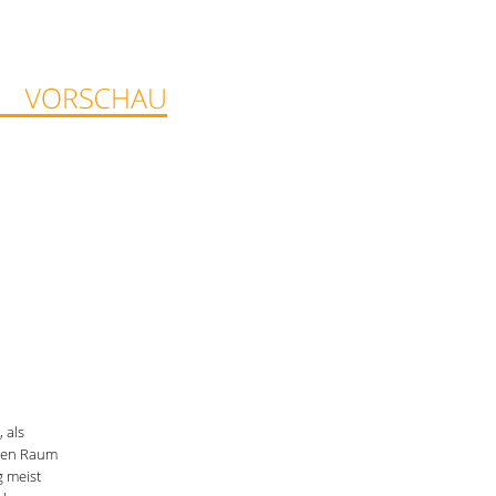
 als
oßen Raum
 meist