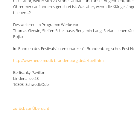
nicht wahr, weil er sich zu schnell abbaut und unser Augenmerk, oder
Ohrenmerk auf anderes gerichtet ist. Was aber, wenn die Klänge läng
blieben...?
Des weiteren im Programm Werke von
Thomas Gerwin, Steffen Schellhase, Benjamin Lang, Stefan Lienenkä
Rojko
Im Rahmen des Festivals 'intersonanzen' - Brandenburgisches Fest N
http://www.neue-musik-brandenburg.de/aktuell.html
Berlischky-Pavillon
Lindenallee 28
16303
Schwedt/Oder
zurück zur Übersicht