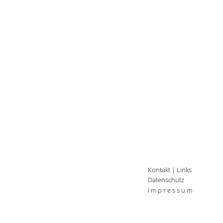
Kontakt
|
Links
Datenschutz
I m p r e s s u m