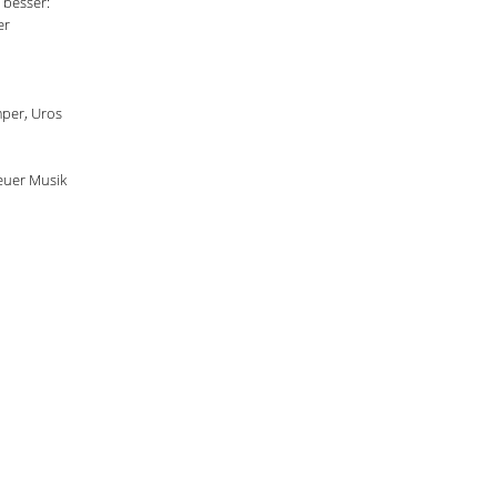
 besser:
er
mper, Uros
euer Musik