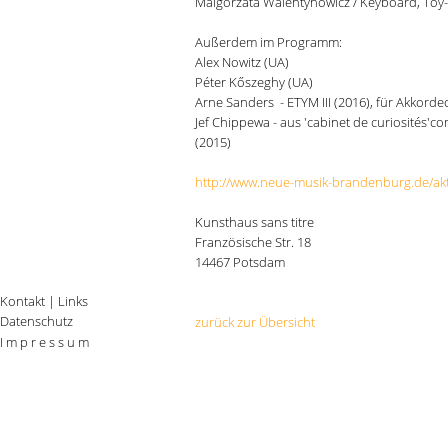
Malgorzata Walentynowicz / Keyboard, Toy
Außerdem im Programm:
Alex Nowitz (UA)
Péter Kőszeghy (UA)
Arne Sanders - ETYM III (2016), für Akkor
Jef Chippewa - aus 'cabinet de curiosités'co
(2015)
http://www.neue-musik-brandenburg.de/akt
Kunsthaus sans titre
Französische Str. 18
14467 Potsdam
Kontakt
|
Links
Datenschutz
zurück zur Übersicht
I m p r e s s u m