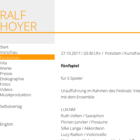
Start
Vorschau
27.10.2017 / 20:30 Uhr / Potsdam / Kunsthau
Rückschau
Vita
fünfspiel
Werke
Presse
für 5 Spieler
Diskographie
Fotos
Videos
Uraufführung im Rahmen des Festivals 'int
Musikproduktion
mit dem Ensemble
Selbstverlag
LUX:NM
Ruth Velten / Saxophon
Florian Juncker / Posaune
English
Silke Lange / Akkordeon
Lucy Railton / Violoncello