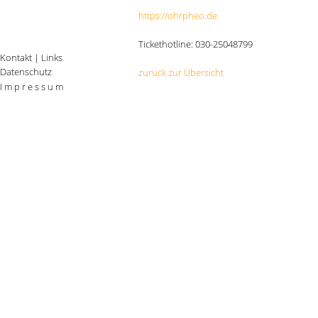
https://ohrpheo.de
Tickethotline: 030-25048799
Kontakt
|
Links
Datenschutz
zurück zur Übersicht
I m p r e s s u m