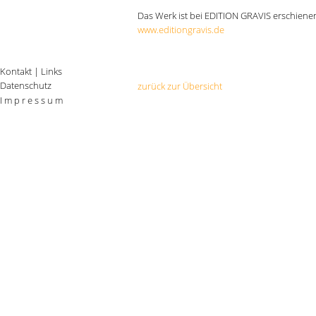
Das Werk ist bei EDITION GRAVIS erschiene
www.editiongravis.de
Kontakt
|
Links
Datenschutz
zurück zur Übersicht
I m p r e s s u m