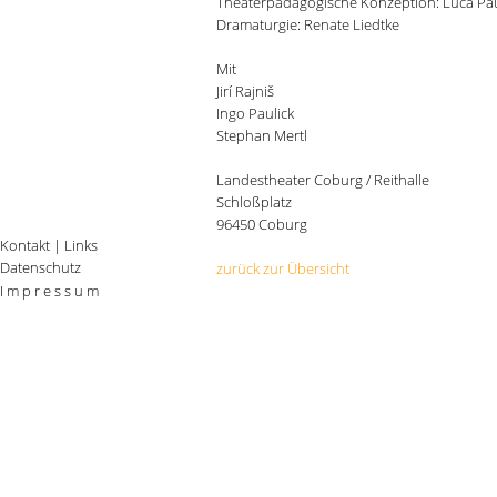
Theaterpädagogische Konzeption: Luca Pa
Dramaturgie: Renate Liedtke
Mit
Jirí Rajniš
Ingo Paulick
Stephan Mertl
Landestheater Coburg / Reithalle
Schloßplatz
96450 Coburg
Kontakt
|
Links
Datenschutz
zurück zur Übersicht
I m p r e s s u m