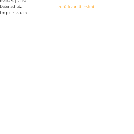
Kontakt
|
Links
Datenschutz
zurück zur Übersicht
I m p r e s s u m