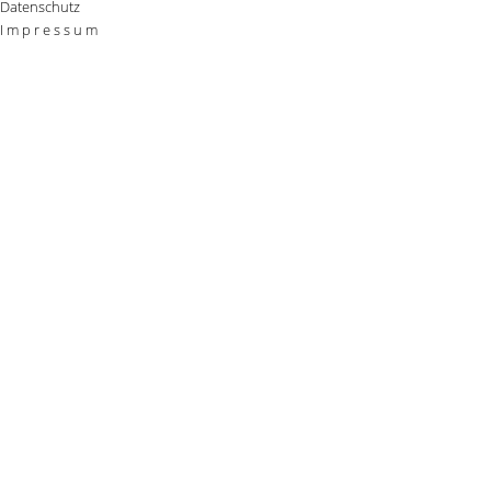
Datenschutz
I m p r e s s u m