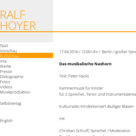
Start
Vorschau
17.04.2016 / 12:00 Uhr / Berlin / großer Se
Rückschau
Vita
Das musikalische Nashorn
Werke
Presse
Text: Peter Hacks
Diskographie
Fotos
Videos
Kammermusik für Kinder
Musikproduktion
für 2 Sprecher, Tenor und Instrumentalen
Selbstverlag
Kulturradio-Kinderkonzert ›Bulliger Bläser‹
mit
English
Christian Schruff, Sprecher / Moderation