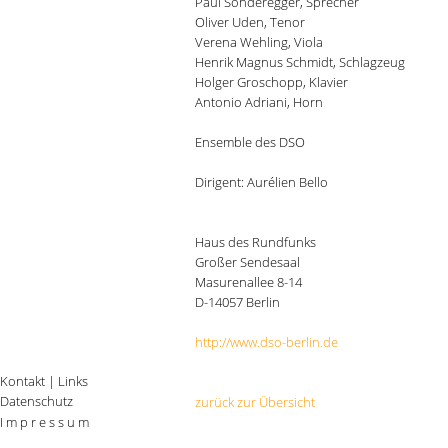
Paul Sonderegger, Sprecher
Oliver Uden, Tenor
Verena Wehling, Viola
Henrik Magnus Schmidt, Schlagzeug
Holger Groschopp, Klavier
Antonio Adriani, Horn
Ensemble des DSO
Dirigent: Aurélien Bello
Haus des Rundfunks
Großer Sendesaal
Masurenallee 8-14
D-14057 Berlin
http://www.dso-berlin.de
Kontakt
|
Links
Datenschutz
zurück zur Übersicht
I m p r e s s u m