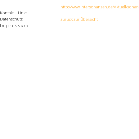
http://www.intersonanzen.de/Aktuell/sona
Kontakt
|
Links
Datenschutz
zurück zur Übersicht
I m p r e s s u m