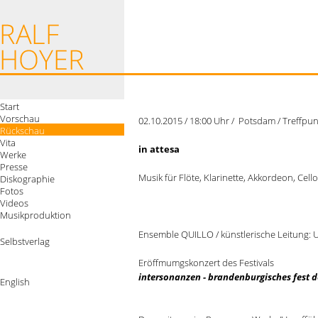
Start
Vorschau
02.10.2015 / 18:00 Uhr / Potsdam / Treffpunk
Rückschau
Vita
in attesa
Werke
Presse
Musik für Flöte, Klarinette, Akkordeon, Cel
Diskographie
Fotos
Videos
Musikproduktion
Ensemble QUILLO / künstlerische Leitung: U
Selbstverlag
Eröffmumgskonzert des Festivals
intersonanzen - brandenburgisches fest 
English