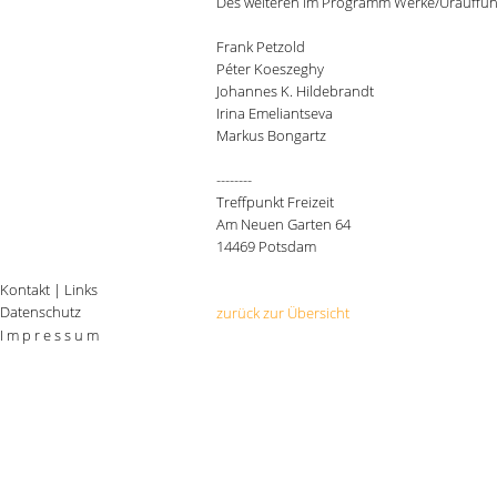
Des weiteren im Programm Werke/Urauffü
Frank Petzold
Péter Koeszeghy
Johannes K. Hildebrandt
Irina Emeliantseva
Markus Bongartz
--------
Treffpunkt Freizeit
Am Neuen Garten 64
14469 Potsdam
Kontakt
|
Links
Datenschutz
zurück zur Übersicht
I m p r e s s u m