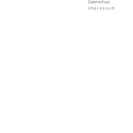
Datenschutz
I m p r e s s u m