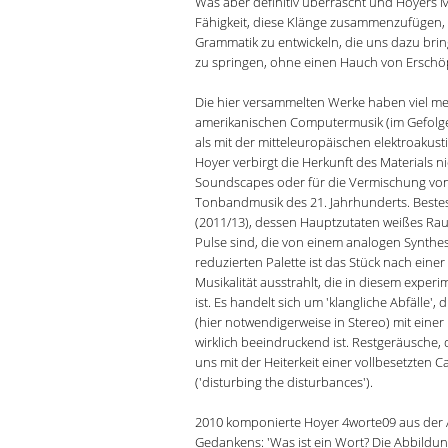
Was aber definitiv überrascht und Hoyers Mu
Fähigkeit, diese Klänge zusammenzufügen, 
Grammatik zu entwickeln, die uns dazu bri
zu springen, ohne einen Hauch von Erschöpf
Die hier versammelten Werke haben viel m
amerikanischen Computermusik (im Gefolge
als mit der mitteleuropäischen elektroakus
Hoyer verbirgt die Herkunft des Materials nich
Soundscapes oder für die Vermischung von Q
Tonbandmusik des 21. Jahrhunderts. Bestes B
(2011/13), dessen Hauptzutaten weißes Ra
Pulse sind, die von einem analogen Synthes
reduzierten Palette ist das Stück nach einer
Musikalität ausstrahlt, die in diesem expe
ist. Es handelt sich um 'klangliche Abfälle
(hier notwendigerweise in Stereo) mit einer
wirklich beeindruckend ist. Restgeräusche,
uns mit der Heiterkeit einer vollbesetzten C
('disturbing the disturbances').
2010 komponierte Hoyer 4worte09 aus der 
Gedankens: 'Was ist ein Wort? Die Abbildun