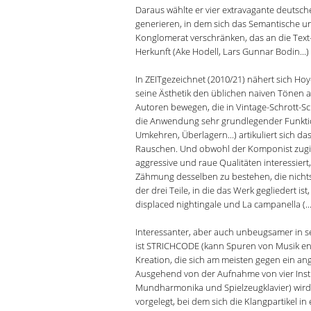
Daraus wählte er vier extravagante deutsch
generieren, in dem sich das Semantische 
Konglomerat verschränken, das an die Tex
Herkunft (Ake Hodell, Lars Gunnar Bodin...)
In ZEITgezeichnet (2010/21) nähert sich Hoy
seine Ästhetik den üblichen naiven Tönen a
Autoren bewegen, die in Vintage-Schrott-S
die Anwendung sehr grundlegender Funktio
Umkehren, Überlagern...) artikuliert sich d
Rauschen. Und obwohl der Komponist zugibt
aggressive und raue Qualitäten interessiert
Zähmung desselben zu bestehen, die nichts m
der drei Teile, in die das Werk gegliedert is
displaced nightingale und La campanella (...
Interessanter, aber auch unbeugsamer in 
ist STRICHCODE (kann Spuren von Musik ent
Kreation, die sich am meisten gegen ein a
Ausgehend von der Aufnahme von vier Instr
Mundharmonika und Spielzeugklavier) wird 
vorgelegt, bei dem sich die Klangpartikel in