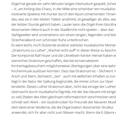
Orgel hat gerade ein zehn Minuten langes Interludium gespielt, Sche
– A', am Anfang das Chaos, in der Mitte eine scheinbar rein musikalis
motivierte Spielerei mit munter durch den Raum schwirrenden Tönen
das, was sie in den letzten Takten anstimmt, ist gewaltiger als alles, was
der letzten Stunde gehört haben. Lauter kann die Orgel ihren blockha
dissonanten Akkord auch in der Stadtkirche nicht spielen – aber das
Stahlgewitter wird unversehens von einem langen, liegenden und lei
Streicherakkord von schönster Ruhe unterbrochen.
Es wäre leicht, noch Dutzende anderer stärkster musikalischer Mome
„Oratoriums zu Luther“ „Wachet recht auff“ in dieser Weise zu beschr
Der Komponist Ralf Hoyer und die Librettistin Kerstin Hensel haben ei
szenisches Oratorium geschaffen, das bei konservativeren
Kirchentagsbesuchern möglicherweise Überlegungen über eine wahr
Kirchenmusik auslösen könnten. Dass das Oratorium es – Stichwort: 
Arsch und Zwirn, Stichwort: „Sex“ - auch mit weltlichen Inhalten zu tun
liegt in der Natur der Gattung begründet, die immer schon zur Oper
tendierte. Dieses Luther-Oratorium aber, nicht das einzige der Luthe
überrascht durch musikalische Dignität, mit der das Neuere mit einige
zu viel) Zitaten des Alten gleichsam reformatorisch verschmolzen wird
schrieb sein Werk – ein Gustobrocken für Freunde der Neueren Musik
dem Geist einer Moderne, die die Organisation dissonanter Struktur
anwendet, sich ihr aber nicht zum Sklaven macht. Wenn die E-Gitarre 