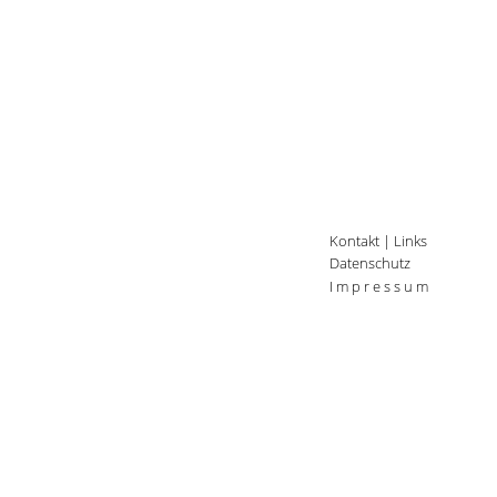
Kontakt
|
Links
Datenschutz
I m p r e s s u m