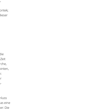
,
ontek;
dieser
die
Zeit
rche,
hinten,
n:
ir
-
hluss
das eine
er: Die