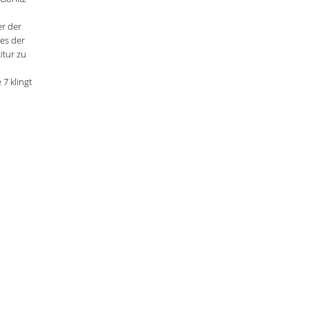
er der
es der
itur zu
 7 klingt