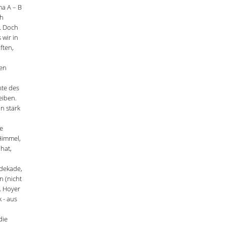
ma A – B
ch
. Doch
 wir in
ften,
sen
nte des
eiben.
n stark
e
Himmel,
 hat,
rdekade,
n (nicht
. Hoyer
 - aus
die