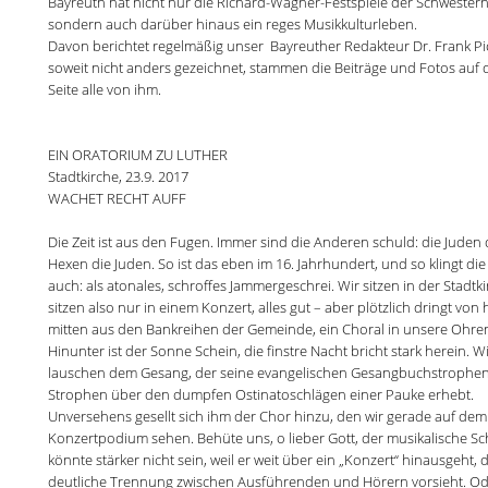
Bayreuth hat nicht nur die Richard-Wagner-Festspiele der Schwestern
sondern auch darüber hinaus ein reges Musikkulturleben.
Davon berichtet regelmäßig unser Bayreuther Redakteur Dr. Frank Pi
soweit nicht anders gezeichnet, stammen die Beiträge und Fotos auf 
Seite alle von ihm.
EIN ORATORIUM ZU LUTHER
Stadtkirche, 23.9. 2017
WACHET RECHT AUFF
Die Zeit ist aus den Fugen. Immer sind die Anderen schuld: die Juden 
Hexen die Juden. So ist das eben im 16. Jahrhundert, und so klingt die 
auch: als atonales, schroffes Jammergeschrei. Wir sitzen in der Stadtki
sitzen also nur in einem Konzert, alles gut – aber plötzlich dringt von 
mitten aus den Bankreihen der Gemeinde, ein Choral in unsere Ohre
Hinunter ist der Sonne Schein, die finstre Nacht bricht stark herein. W
lauschen dem Gesang, der seine evangelischen Gesangbuchstrophen
Strophen über den dumpfen Ostinatoschlägen einer Pauke erhebt.
Unversehens gesellt sich ihm der Chor hinzu, den wir gerade auf dem
Konzertpodium sehen. Behüte uns, o lieber Gott, der musikalische Sc
könnte stärker nicht sein, weil er weit über ein „Konzert“ hinausgeht, 
deutliche Trennung zwischen Ausführenden und Hörern vorsieht. Od