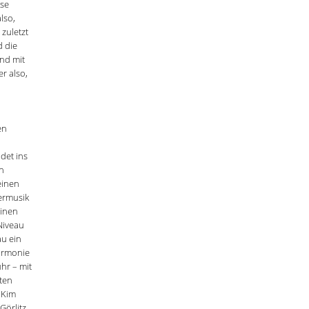
ese
lso,
 zuletzt
d die
nd mit
r also,
en
det ins
n
einen
termusik
einen
Niveau
au ein
harmonie
hr – mit
sten
 Kim
Görlitz