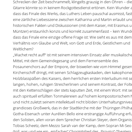
Schrecken der Zeit beschrammelt, klingelts grausig in den Ohren – di
Gitarre könnte so in keinem Rockgottesdienst ertönen. Kein Wunder a
dass das Finale des Werks, das Luthers Leben pauschal ausmisst, fast
eine zärtliche Liebesszene zwischen Katharina und Martin erlaubt un
historischen Fakten und Diskussionen (mit dem Kaiser, mit Erasmus u
Müntzer) erstaunlich konzis und korrekt zusammenfasst – kein Wunde
dass das Finale eine einzige offene Frage ist: Wie sieht es aus mit dem
Verhältnis von Glaube und Welt, von Gott und Erde, Geistlichem und
Weltlichem?
„Wachet recht auff“ ist mit seinem intensiven Einsatz aller musikalisch
Mittel, mit dem Gemeindegesang und dem Fernensemble des
Posaunenchors auf der Empore, der bisweilen wie vom Himmel gesen
Kirchenschiff dringt, mit seinen Schlagzeugkaskaden, den kakophone
Holzblasspäßen des Kaisers, dem herrlichen ersten Interludium mit s
langen, hohen, ruhigen Streicherlinien und seinem Kontrast, der Fol
mit den Kettenschlägen der stets kaputten Zeit, mit einem Wort: mit s
auch spirituell erfüllten Tonmalereien auf hohem kompositorischem 
und nicht zuletzt seinem intellektuell nicht blöden Unterhaltungsnive
grandioses Großwerk, das in der Stadtkirche mit der Thüringen Phil
Gotha-Eisenach unter Aurélien Bello eine erstrangige Aufführung erfu
den Solisten, allen voran dem Sprecher Christian Steyer, dem Organi
Tobias Scheetz, dem Mezzo Sarah van der Kamp, dem Sopran Mi-Seo
(toll, was und wie ein „einfaches“ Chormitglied des „Provinz“-Theaters 