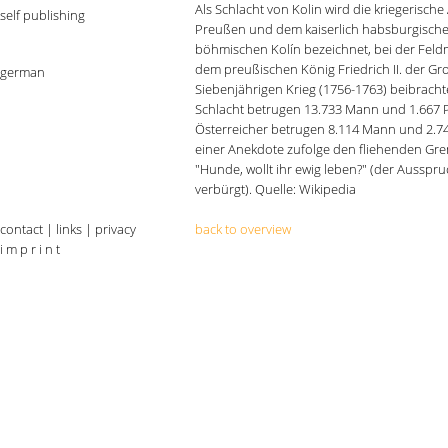
Als Schlacht von Kolin wird die kriegerisc
self publishing
Preußen und dem kaiserlich habsburgischen
böhmischen Kolín bezeichnet, bei der Fel
dem preußischen König Friedrich II. der Gr
german
Siebenjährigen Krieg (1756-1763) beibracht
Schlacht betrugen 13.733 Mann und 1.667 P
Österreicher betrugen 8.114 Mann und 2.745
einer Anekdote zufolge den fliehenden Gr
"Hunde, wollt ihr ewig leben?" (der Ausspru
verbürgt). Quelle: Wikipedia
contact
|
links
|
privacy
back to overview
i m p r i n t