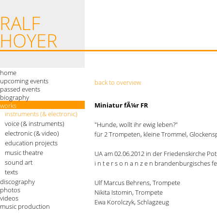
home
upcoming events
back to overview
passed events
biography
Miniatur fÃ¼r FR
works
instruments (& electronic)
voice (& instruments)
"Hunde, wollt ihr ewig leben?"
electronic (& video)
für 2 Trompeten, kleine Trommel, Glockens
education projects
music theatre
UA am 02.06.2012 in der Friedenskirche P
sound art
i n t e r s o n a n z e n brandenburgisches f
texts
discography
Ulf Marcus Behrens, Trompete
photos
Nikita Istomin, Trompete
videos
Ewa Korolczyk, Schlagzeug
music production