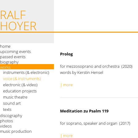
home
upcoming events
Prolog
passed events
biography
for mezzosoprano and orchestra (2020)
works
instruments (& electronic)
words by Kerstin Hensel
voice (& instruments)
electronic (& video)
| more
education projects
music theatre
sound art
texts
Meditation zu Psalm 119
discography
photos
for soprano, speaker and organ (2017)
videos
music production
| more