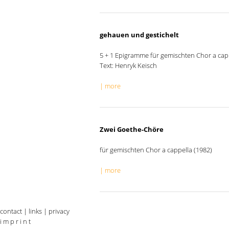
gehauen und gestichelt
5 + 1 Epigramme für gemischten Chor a capp
Text: Henryk Keisch
| more
Zwei Goethe-Chöre
für gemischten Chor a cappella (1982)
| more
contact
|
links
|
privacy
i m p r i n t