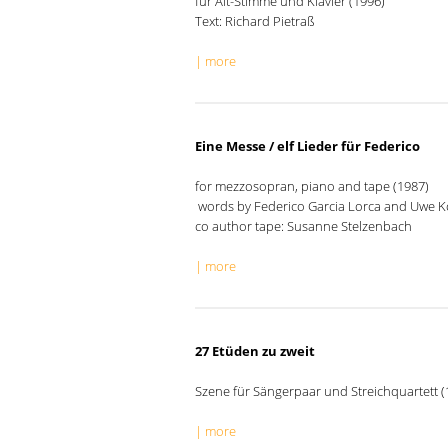
für Alt-Stimme und Klavier (1996)
Text: Richard Pietraß
| more
Eine Messe / elf Lieder für Federico
for mezzosopran, piano and tape (1987)
words by Federico Garcia Lorca and Uwe K
co author tape: Susanne Stelzenbach
| more
27 Etüden zu zweit
Szene für Sängerpaar und Streichquartett (
| more