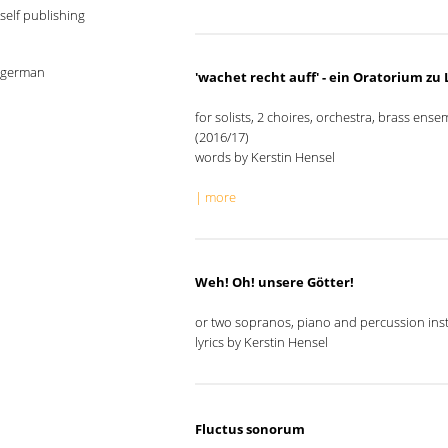
self publishing
german
'wachet recht auff' - ein Oratorium z
for solists, 2 choires, orchestra, brass ens
(2016/17)
words by Kerstin Hensel
| more
Weh! Oh! unsere Götter!
or two sopranos, piano and percussion ins
lyrics by Kerstin Hensel
Fluctus sonorum