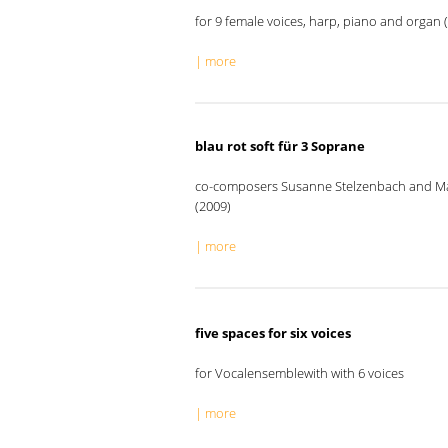
for 9 female voices, harp, piano and organ 
| more
blau rot soft für 3 Soprane
co-composers Susanne Stelzenbach and Max
(2009)
| more
five spaces for six voices
for Vocalensemblewith with 6 voices
| more