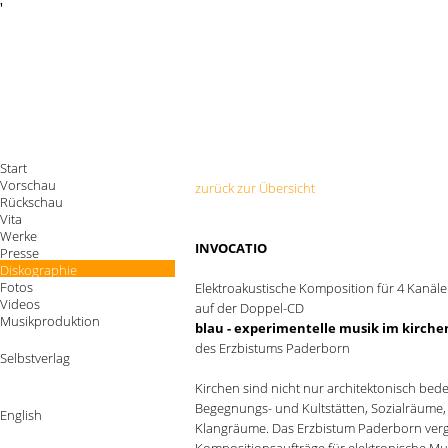
'
Start
Vorschau
zurück zur Übersicht
Rückschau
Vita
Werke
INVOCATIO
Presse
Diskographie
Fotos
Elektroakustische Komposition für 4 Kanäl
Videos
auf der Doppel-CD
Musikproduktion
blau - experimentelle musik im kirch
des Erzbistums Paderborn
Selbstverlag
Kirchen sind nicht nur architektonisch bed
Begegnungs- und Kultstätten, Sozialräum
English
Klangräume. Das Erzbistum Paderborn ver