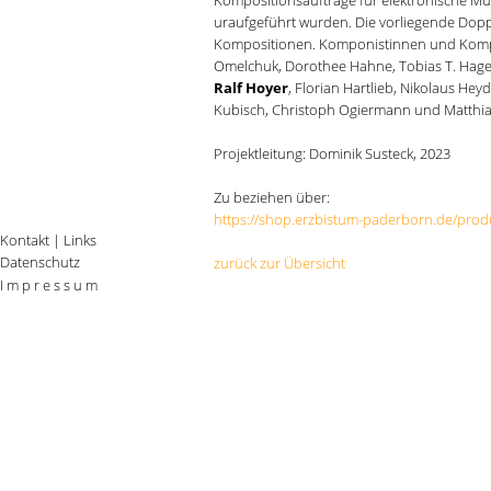
Kompositionsaufträge für elektronische Mu
uraufgeführt wurden. Die vorliegende Dop
Kompositionen. Komponistinnen und Kompo
Omelchuk, Dorothee Hahne, Tobias T. Hag
Ralf Hoyer
, Florian Hartlieb, Nikolaus Heyd
Kubisch, Christoph Ogiermann und Matthia
Projektleitung: Dominik Susteck, 2023
Zu beziehen über:
https://shop.erzbistum-paderborn.de/prod
Kontakt
|
Links
Datenschutz
zurück zur Übersicht
I m p r e s s u m